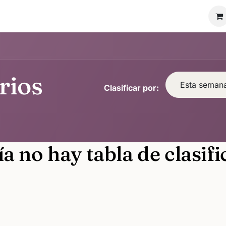
ón Novadiam
Nosotros
Vende tu anillo
rios
Esta seman
Clasificar por:
a no hay tabla de clasifi