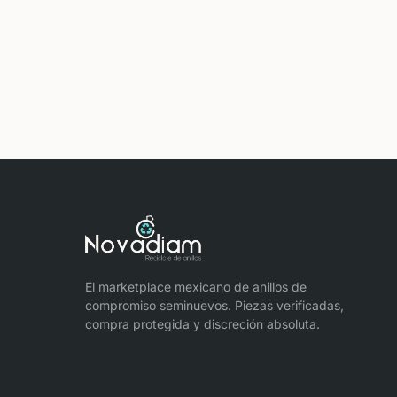
El marketplace mexicano de anillos de
compromiso seminuevos. Piezas verificadas,
compra protegida y discreción absoluta.