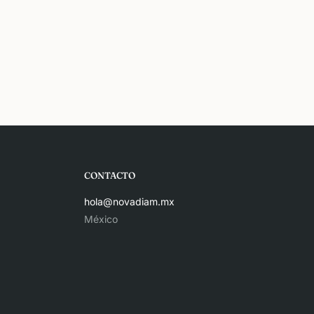
CONTACTO
hola@novadiam.mx
México