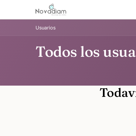
Ir al contenido
Inicio
Comprar
Protecci
Usuarios
Todos los usua
Todaví