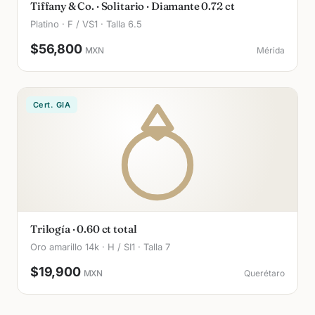
Tiffany & Co. · Solitario · Diamante 0.72 ct
Platino · F / VS1 · Talla 6.5
$56,800
MXN
Mérida
Cert. GIA
Trilogía · 0.60 ct total
Oro amarillo 14k · H / SI1 · Talla 7
$19,900
MXN
Querétaro